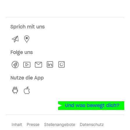
Sprich mit uns
Kontakt
Service- und Verkaufsstellen
Folge uns
Facebook
Youtube
Newsletter
Linkedln
Instagram
Nutze die App
hvv switch App auf GooglePlay
hvv switch App im iOS-Store
Und was bewegt dich?
Inhalt
Presse
Stellenangebote
Datenschutz