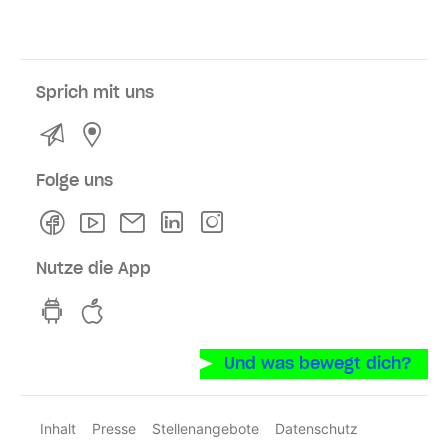
Sprich mit uns
Kontakt
Service- und Verkaufsstellen
Folge uns
Facebook
Youtube
Newsletter
Linkedln
Instagram
Nutze die App
hvv switch App auf GooglePlay
hvv switch App im iOS-Store
Und was bewegt dich?
Inhalt
Presse
Stellenangebote
Datenschutz