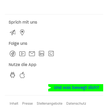
Sprich mit uns
Kontakt
Service- und Verkaufsstellen
Folge uns
Facebook
Youtube
Newsletter
Linkedln
Instagram
Nutze die App
hvv switch App auf GooglePlay
hvv switch App im iOS-Store
Und was bewegt dich?
Inhalt
Presse
Stellenangebote
Datenschutz