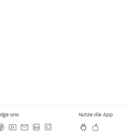
olge uns
Nutze die App
rkaufsstellen
Facebook
Youtube
Newsletter
Linkedln
Instagram
hvv switch App au
hvv switch A