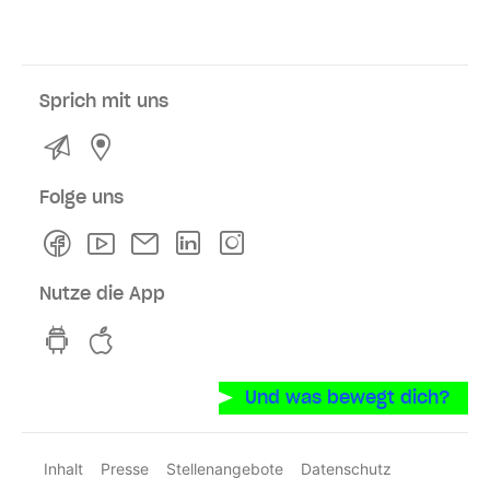
Sprich mit uns
Kontakt
Service- und Verkaufsstellen
Folge uns
Facebook
Youtube
Newsletter
Linkedln
Instagram
Nutze die App
hvv switch App auf GooglePlay
hvv switch App im iOS-Store
Und was bewegt dich?
Inhalt
Presse
Stellenangebote
Datenschutz