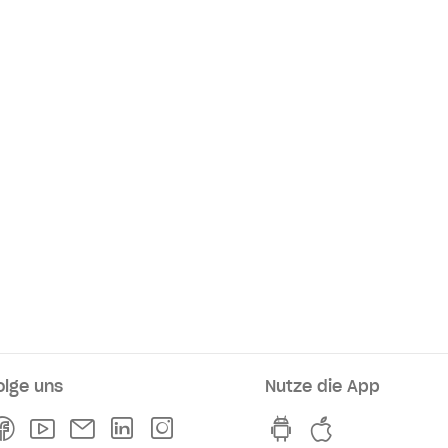
olge uns
Nutze die App
rkaufsstellen
Facebook
Youtube
Newsletter
Linkedln
Instagram
hvv switch App au
hvv switch A