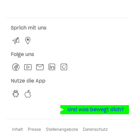
Sprich mit uns
Kontakt
Service- und Verkaufsstellen
Folge uns
Facebook
Youtube
Newsletter
Linkedln
Instagram
Nutze die App
hvv switch App auf GooglePlay
hvv switch App im iOS-Store
Und was bewegt dich?
Inhalt
Presse
Stellenangebote
Datenschutz