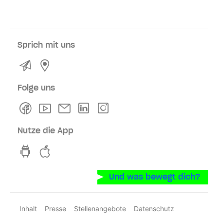
Sprich mit uns
Kontakt
Service- und Verkaufsstellen
Folge uns
Facebook
Youtube
Newsletter
Linkedln
Instagram
Nutze die App
hvv switch App auf GooglePlay
hvv switch App im iOS-Store
Und was bewegt dich?
Inhalt
Presse
Stellenangebote
Datenschutz