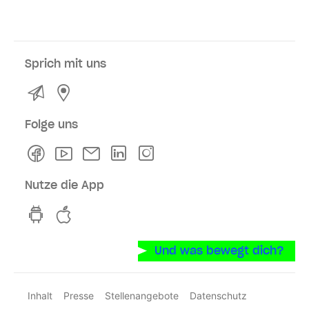
Sprich mit uns
Kontakt
Service- und Verkaufsstellen
Folge uns
Facebook
Youtube
Newsletter
Linkedln
Instagram
Nutze die App
hvv switch App auf GooglePlay
hvv switch App im iOS-Store
Und was bewegt dich?
Inhalt
Presse
Stellenangebote
Datenschutz