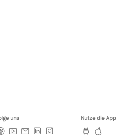
olge uns
Nutze die App
rkaufsstellen
Facebook
Youtube
Newsletter
Linkedln
Instagram
hvv switch App au
hvv switch A