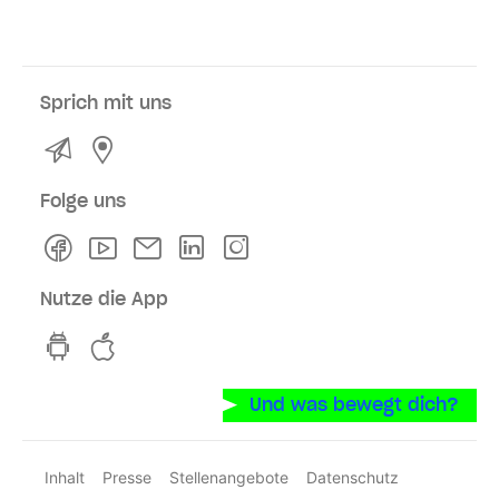
Sprich mit uns
Kontakt
Service- und Verkaufsstellen
Folge uns
Facebook
Youtube
Newsletter
Linkedln
Instagram
Nutze die App
hvv switch App auf GooglePlay
hvv switch App im iOS-Store
Und was bewegt dich?
Inhalt
Presse
Stellenangebote
Datenschutz