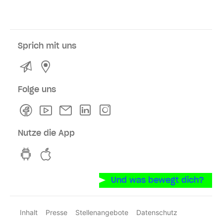
Sprich mit uns
Kontakt
Service- und Verkaufsstellen
Folge uns
Facebook
Youtube
Newsletter
Linkedln
Instagram
Nutze die App
hvv switch App auf GooglePlay
hvv switch App im iOS-Store
Und was bewegt dich?
Inhalt
Presse
Stellenangebote
Datenschutz