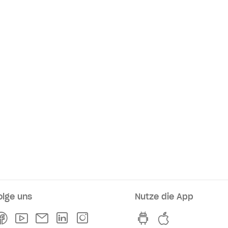
olge uns
Nutze die App
rkaufsstellen
Facebook
Youtube
Newsletter
Linkedln
Instagram
hvv switch App au
hvv switch A