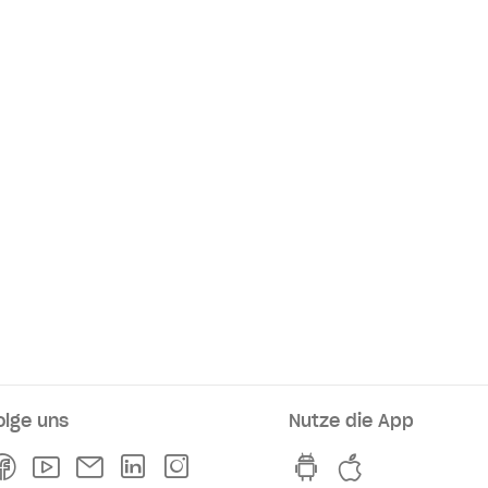
olge uns
Nutze die App
rkaufsstellen
Facebook
Youtube
Newsletter
Linkedln
Instagram
hvv switch App au
hvv switch A