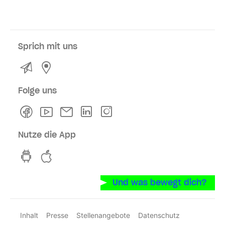
Sprich mit uns
Kontakt
Service- und Verkaufsstellen
Folge uns
Facebook
Youtube
Newsletter
Linkedln
Instagram
Nutze die App
hvv switch App auf GooglePlay
hvv switch App im iOS-Store
Und was bewegt dich?
Inhalt
Presse
Stellenangebote
Datenschutz