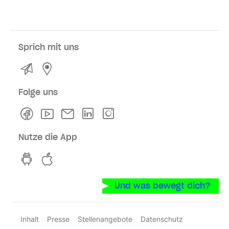
Sprich mit uns
Kontakt
Service- und Verkaufsstellen
Folge uns
Facebook
Youtube
Newsletter
Linkedln
Instagram
Nutze die App
hvv switch App auf GooglePlay
hvv switch App im iOS-Store
Und was bewegt dich?
Inhalt
Presse
Stellenangebote
Datenschutz