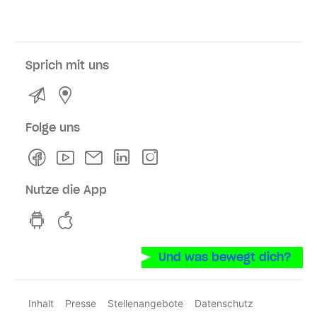
Sprich mit uns
Kontakt
Service- und Verkaufsstellen
Folge uns
Facebook
Youtube
Newsletter
Linkedln
Instagram
Nutze die App
hvv switch App auf GooglePlay
hvv switch App im iOS-Store
Und was bewegt dich?
Inhalt
Presse
Stellenangebote
Datenschutz