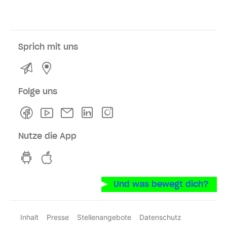
Sprich mit uns
Kontakt
Service- und Verkaufsstellen
Folge uns
Facebook
Youtube
Newsletter
Linkedln
Instagram
Nutze die App
hvv switch App auf GooglePlay
hvv switch App im iOS-Store
Und was bewegt dich?
Inhalt
Presse
Stellenangebote
Datenschutz