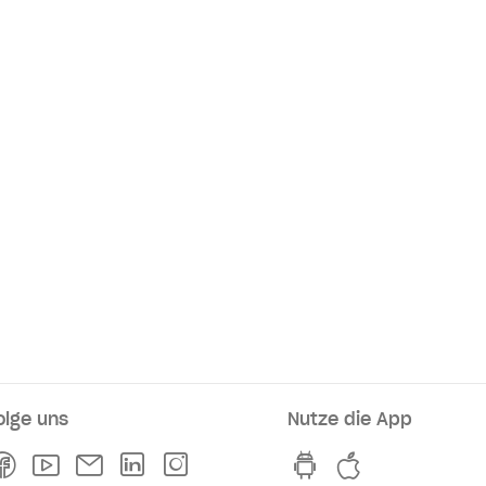
olge uns
Nutze die App
rkaufsstellen
Facebook
Youtube
Newsletter
Linkedln
Instagram
hvv switch App au
hvv switch A