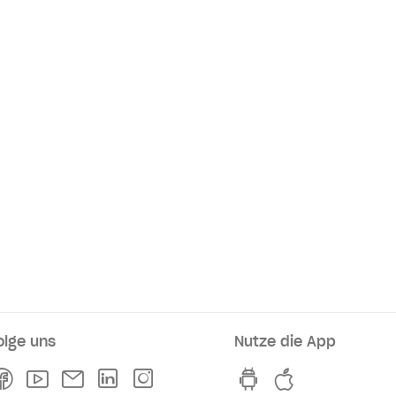
olge uns
Nutze die App
rkaufsstellen
Facebook
Youtube
Newsletter
Linkedln
Instagram
hvv switch App au
hvv switch A