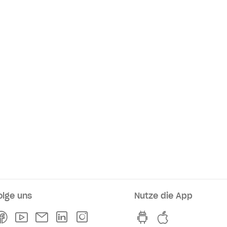
olge uns
Nutze die App
rkaufsstellen
Facebook
Youtube
Newsletter
Linkedln
Instagram
hvv switch App au
hvv switch A