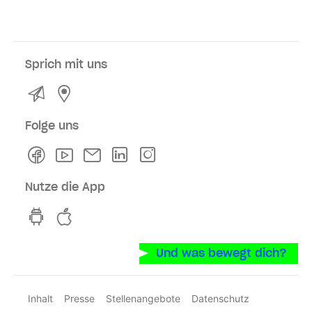
Sprich mit uns
Kontakt
Service- und Verkaufsstellen
Folge uns
Facebook
Youtube
Newsletter
Linkedln
Instagram
Nutze die App
hvv switch App auf GooglePlay
hvv switch App im iOS-Store
Und was bewegt dich?
Inhalt
Presse
Stellenangebote
Datenschutz