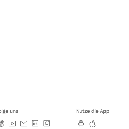
olge uns
Nutze die App
rkaufsstellen
Facebook
Youtube
Newsletter
Linkedln
Instagram
hvv switch App au
hvv switch A