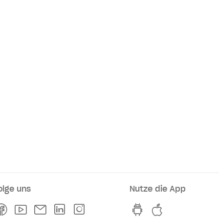
olge uns
Nutze die App
rkaufsstellen
Facebook
Youtube
Newsletter
Linkedln
Instagram
hvv switch App au
hvv switch A