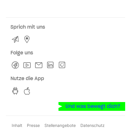
Sprich mit uns
Kontakt
Service- und Verkaufsstellen
Folge uns
Facebook
Youtube
Newsletter
Linkedln
Instagram
Nutze die App
hvv switch App auf GooglePlay
hvv switch App im iOS-Store
Und was bewegt dich?
Inhalt
Presse
Stellenangebote
Datenschutz