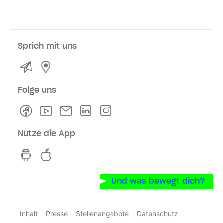
Sprich mit uns
Kontakt
Service- und Verkaufsstellen
Folge uns
Facebook
Youtube
Newsletter
Linkedln
Instagram
Nutze die App
hvv switch App auf GooglePlay
hvv switch App im iOS-Store
Und was bewegt dich?
Inhalt
Presse
Stellenangebote
Datenschutz