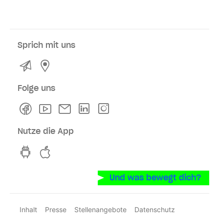
Sprich mit uns
Kontakt
Service- und Verkaufsstellen
Folge uns
Facebook
Youtube
Newsletter
Linkedln
Instagram
Nutze die App
hvv switch App auf GooglePlay
hvv switch App im iOS-Store
Und was bewegt dich?
Inhalt
Presse
Stellenangebote
Datenschutz