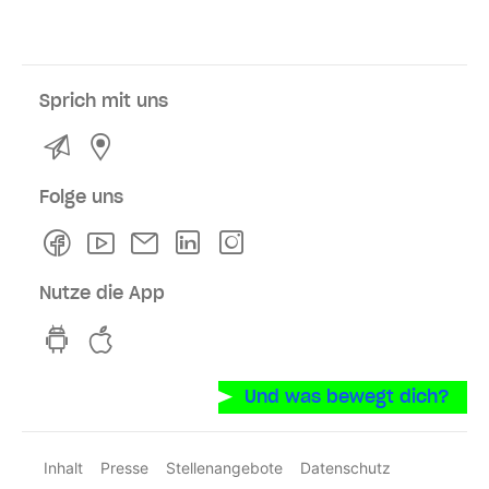
Sprich mit uns
Kontakt
Service- und Verkaufsstellen
Folge uns
Facebook
Youtube
Newsletter
Linkedln
Instagram
Nutze die App
hvv switch App auf GooglePlay
hvv switch App im iOS-Store
Und was bewegt dich?
Inhalt
Presse
Stellenangebote
Datenschutz