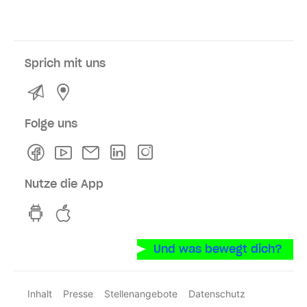
Sprich mit uns
Kontakt
Service- und Verkaufsstellen
Folge uns
Facebook
Youtube
Newsletter
Linkedln
Instagram
Nutze die App
hvv switch App auf GooglePlay
hvv switch App im iOS-Store
Und was bewegt dich?
Inhalt
Presse
Stellenangebote
Datenschutz