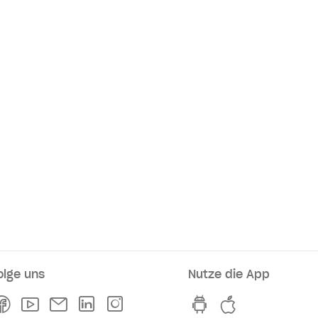
olge uns
Nutze die App
rkaufsstellen
Facebook
Youtube
Newsletter
Linkedln
Instagram
hvv switch App au
hvv switch A