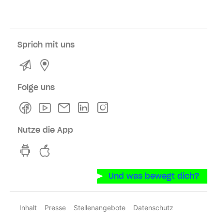
Sprich mit uns
Kontakt
Service- und Verkaufsstellen
Folge uns
Facebook
Youtube
Newsletter
Linkedln
Instagram
Nutze die App
hvv switch App auf GooglePlay
hvv switch App im iOS-Store
Und was bewegt dich?
Inhalt
Presse
Stellenangebote
Datenschutz