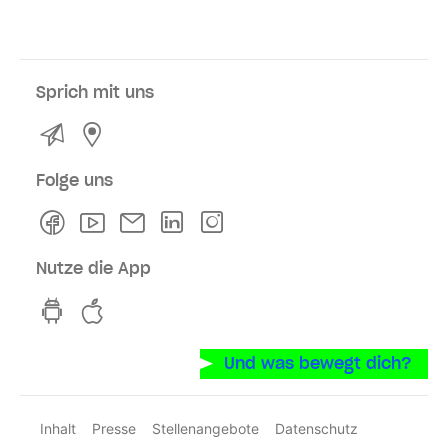
Sprich mit uns
Kontakt
Service- und Verkaufsstellen
Folge uns
Facebook
Youtube
Newsletter
Linkedln
Instagram
Nutze die App
hvv switch App auf GooglePlay
hvv switch App im iOS-Store
Und was bewegt dich?
Inhalt
Presse
Stellenangebote
Datenschutz