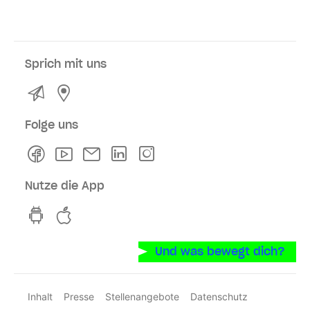
Sprich mit uns
Kontakt
Service- und Verkaufsstellen
Folge uns
Facebook
Youtube
Newsletter
Linkedln
Instagram
Nutze die App
hvv switch App auf GooglePlay
hvv switch App im iOS-Store
Und was bewegt dich?
Inhalt
Presse
Stellenangebote
Datenschutz