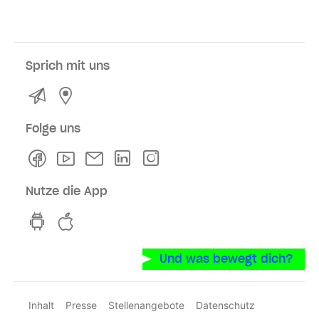
Sprich mit uns
Kontakt
Service- und Verkaufsstellen
Folge uns
Facebook
Youtube
Newsletter
Linkedln
Instagram
Nutze die App
hvv switch App auf GooglePlay
hvv switch App im iOS-Store
Und was bewegt dich?
Inhalt
Presse
Stellenangebote
Datenschutz