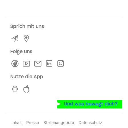
Sprich mit uns
Kontakt
Service- und Verkaufsstellen
Folge uns
Facebook
Youtube
Newsletter
Linkedln
Instagram
Nutze die App
hvv switch App auf GooglePlay
hvv switch App im iOS-Store
Und was bewegt dich?
Inhalt
Presse
Stellenangebote
Datenschutz