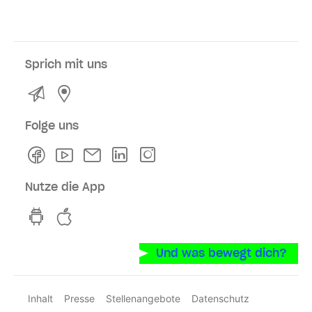
Sprich mit uns
Kontakt
Service- und Verkaufsstellen
Folge uns
Facebook
Youtube
Newsletter
Linkedln
Instagram
Nutze die App
hvv switch App auf GooglePlay
hvv switch App im iOS-Store
Und was bewegt dich?
Inhalt
Presse
Stellenangebote
Datenschutz