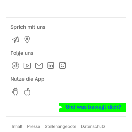
Sprich mit uns
Kontakt
Service- und Verkaufsstellen
Folge uns
Facebook
Youtube
Newsletter
Linkedln
Instagram
Nutze die App
hvv switch App auf GooglePlay
hvv switch App im iOS-Store
Und was bewegt dich?
Inhalt
Presse
Stellenangebote
Datenschutz