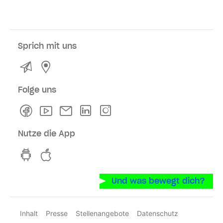
Sprich mit uns
Kontakt
Service- und Verkaufsstellen
Folge uns
Facebook
Youtube
Newsletter
Linkedln
Instagram
Nutze die App
hvv switch App auf GooglePlay
hvv switch App im iOS-Store
Und was bewegt dich?
Inhalt
Presse
Stellenangebote
Datenschutz