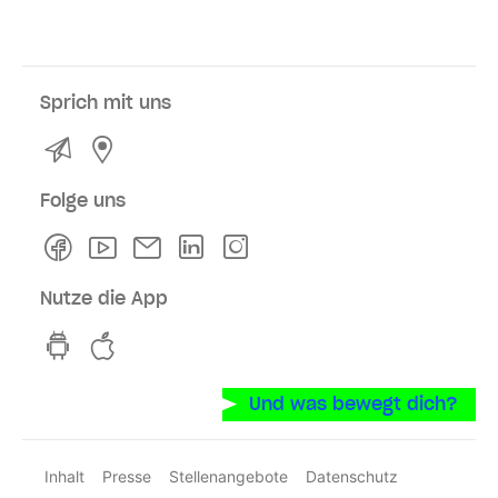
Sprich mit uns
Kontakt
Service- und Verkaufsstellen
Folge uns
Facebook
Youtube
Newsletter
Linkedln
Instagram
Nutze die App
hvv switch App auf GooglePlay
hvv switch App im iOS-Store
Und was bewegt dich?
Inhalt
Presse
Stellenangebote
Datenschutz