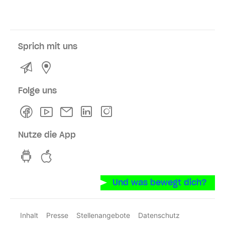
Sprich mit uns
Kontakt
Service- und Verkaufsstellen
Folge uns
Facebook
Youtube
Newsletter
Linkedln
Instagram
Nutze die App
hvv switch App auf GooglePlay
hvv switch App im iOS-Store
Und was bewegt dich?
Inhalt
Presse
Stellenangebote
Datenschutz