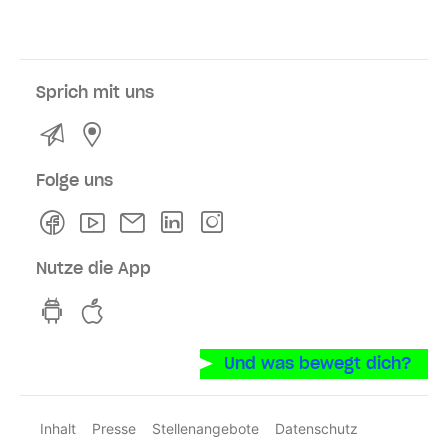
Sprich mit uns
Kontakt
Service- und Verkaufsstellen
Folge uns
Facebook
Youtube
Newsletter
Linkedln
Instagram
Nutze die App
hvv switch App auf GooglePlay
hvv switch App im iOS-Store
Und was bewegt dich?
Inhalt
Presse
Stellenangebote
Datenschutz