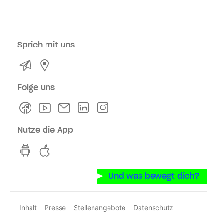
Sprich mit uns
Kontakt
Service- und Verkaufsstellen
Folge uns
Facebook
Youtube
Newsletter
Linkedln
Instagram
Nutze die App
hvv switch App auf GooglePlay
hvv switch App im iOS-Store
Und was bewegt dich?
Inhalt
Presse
Stellenangebote
Datenschutz