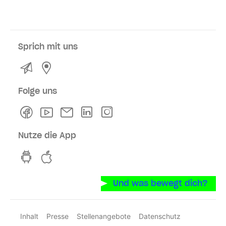
Sprich mit uns
Kontakt
Service- und Verkaufsstellen
Folge uns
Facebook
Youtube
Newsletter
Linkedln
Instagram
Nutze die App
hvv switch App auf GooglePlay
hvv switch App im iOS-Store
Und was bewegt dich?
Inhalt
Presse
Stellenangebote
Datenschutz