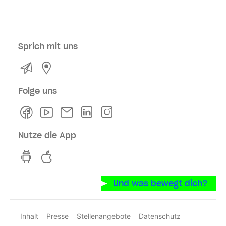
Sprich mit uns
Kontakt
Service- und Verkaufsstellen
Folge uns
Facebook
Youtube
Newsletter
Linkedln
Instagram
Nutze die App
hvv switch App auf GooglePlay
hvv switch App im iOS-Store
Und was bewegt dich?
Inhalt
Presse
Stellenangebote
Datenschutz