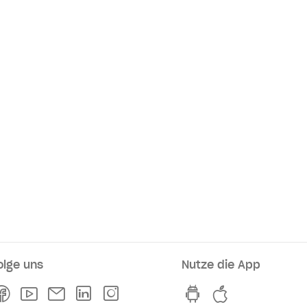
olge uns
Nutze die App
rkaufsstellen
Facebook
Youtube
Newsletter
Linkedln
Instagram
hvv switch App au
hvv switch A