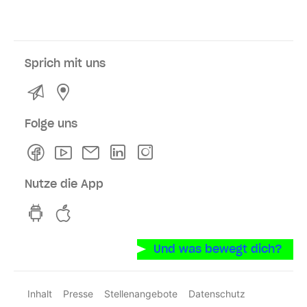
Sprich mit uns
Kontakt
Service- und Verkaufsstellen
Folge uns
Facebook
Youtube
Newsletter
Linkedln
Instagram
Nutze die App
hvv switch App auf GooglePlay
hvv switch App im iOS-Store
Und was bewegt dich?
Inhalt
Presse
Stellenangebote
Datenschutz