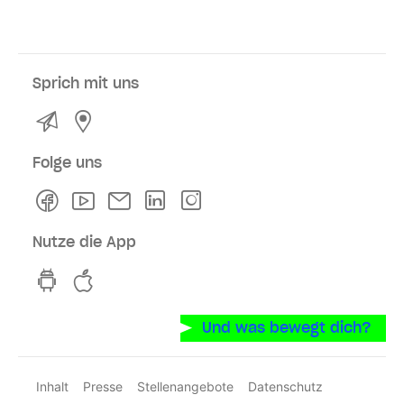
Sprich mit uns
Kontakt
Service- und Verkaufsstellen
Folge uns
Facebook
Youtube
Newsletter
Linkedln
Instagram
Nutze die App
hvv switch App auf GooglePlay
hvv switch App im iOS-Store
Und was bewegt dich?
Inhalt
Presse
Stellenangebote
Datenschutz