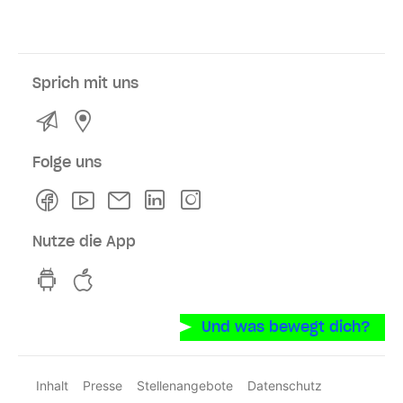
Sprich mit uns
Kontakt
Service- und Verkaufsstellen
Folge uns
Facebook
Youtube
Newsletter
Linkedln
Instagram
Nutze die App
hvv switch App auf GooglePlay
hvv switch App im iOS-Store
Und was bewegt dich?
Inhalt
Presse
Stellenangebote
Datenschutz