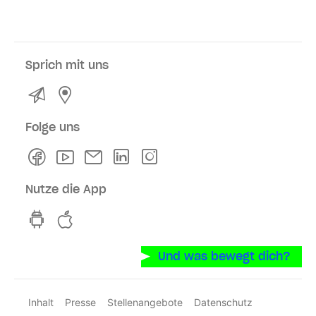
Sprich mit uns
Kontakt
Service- und Verkaufsstellen
Folge uns
Facebook
Youtube
Newsletter
Linkedln
Instagram
Nutze die App
hvv switch App auf GooglePlay
hvv switch App im iOS-Store
Und was bewegt dich?
Inhalt
Presse
Stellenangebote
Datenschutz