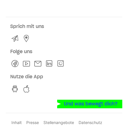
Sprich mit uns
Kontakt
Service- und Verkaufsstellen
Folge uns
Facebook
Youtube
Newsletter
Linkedln
Instagram
Nutze die App
hvv switch App auf GooglePlay
hvv switch App im iOS-Store
Und was bewegt dich?
Inhalt
Presse
Stellenangebote
Datenschutz